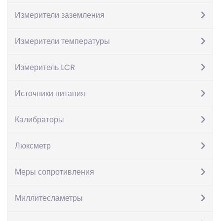
Измерители заземления
Измерители температуры
Измеритель LCR
Фототахометр АТ-6
Источники питания
8,586
грн.
Калибраторы
Количество
Люксметр
В корзину
Артикул:
IZ-1009409
Категория:
Тахометры
Меры сопротивления
Описание
Описание
Миллитесламетры
Тахометр бесконтактный