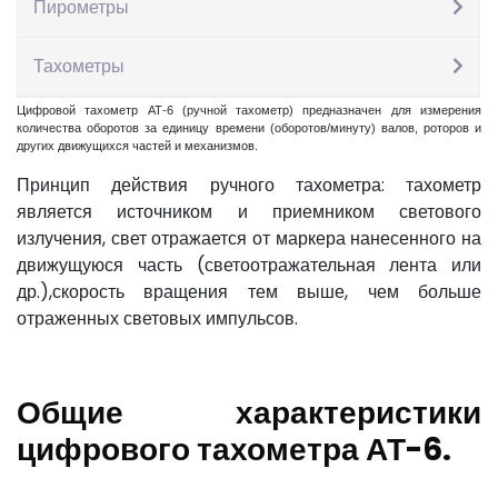
Пирометры
АТ-6
Тахометры
Цифровой тахометр АТ-6 (ручной тахометр) предназначен для измерения
количества оборотов за единицу времени (оборотов/минуту) валов, роторов и
других движущихся частей и механизмов.
Принцип действия ручного тахометра: тахометр
является источником и приемником светового
излучения, свет отражается от маркера нанесенного на
движущуюся часть (светоотражательная лента или
др.),скорость вращения тем выше, чем больше
отраженных световых импульсов.
Общие характеристики
цифрового тахометра АТ-6.