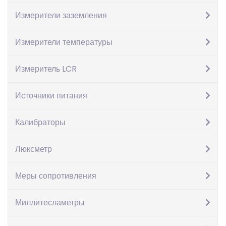
Измерители заземления
Измерители температуры
Измеритель LCR
Тесламетр МТП-200
Источники питания
4,236
грн.
Калибраторы
Количество
Люксметр
В корзину
Артикул:
IZ-1009364
Категория:
Миллитесламетры
Меры сопротивления
Описание
Описание
Миллитесламетры
Тесламетр МТП 200.