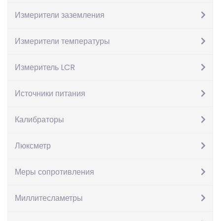
Измерители заземления
Измерители температуры
Измеритель LCR
Пирометр Optris MS
Источники питания
Pro
Калибраторы
9,130
грн.
Люксметр
Количество
В корзину
Меры сопротивления
Артикул:
IZ-1009382
Категория:
Пирометры
Описание
Миллитесламетры
Описание