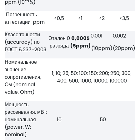
-4
ppm (10
%)
Погрешность
<0,5
<1
<2
<3,5
аттестации, ppm
Класс точности
0,001
0,002
Эталон 0
0,0005
(accuracy) по
разряда
(5ppm)
(10ppm)
(20ppm)
ГОСТ 8.237-2003
Номинальное
значение
1; 10; 25; 50; 100; 150; 200; 250; 300;
сопротивления,
400; 500; 1000; 10000; 100000
Ом (nominal
value, Ohm)
Мощность
рассеивания, мВт:
номинальная
10
50
(power, W:
nominal)