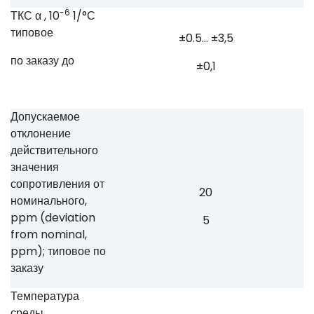
-6
ТКС α , 10
1/°С
типовое
±0.5… ±3,5
по заказу до
±0,1
Допускаемое
отклонение
действительного
значения
сопротивления от
20
номинального,
ppm (deviation
5
from nominal,
ppm); типовое по
заказу
Температура
среды