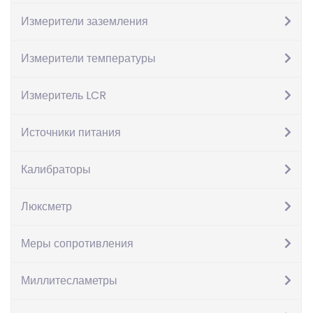
Измерители заземления
Измерители температуры
Измеритель LCR
Мера электрического
Источники питания
сопротивления
Калибраторы
МС-3050М-1 кл. т.
Люксметр
0,0005
Меры сопротивления
9,588
грн.
Миллитесламетры
Количество