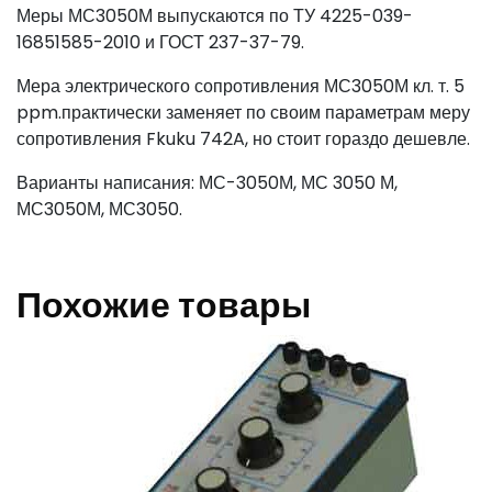
Меры МС3050М выпускаются по ТУ 4225-039-
16851585-2010 и ГОСТ 237-37-79.
Мера электрического сопротивления МС3050М кл. т. 5
ppm.практически заменяет по своим параметрам меру
сопротивления Fkuku 742A, но стоит гораздо дешевле.
Варианты написания: МС-3050М, МС 3050 М,
МС3050М, МС3050.
Похожие товары