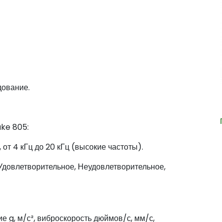
дование.
uke 805:
, от 4 кГц до 20 кГц (высокие частоты).
Удовлетворительное, Неудовлетворительное,
 g, м/с², виброскорость дюймов/с, мм/с,