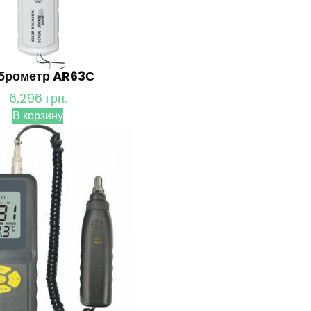
брометр AR63С
6,296
грн.
В корзину