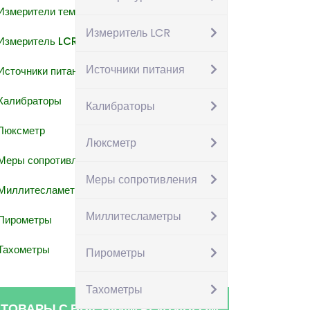
Измерители температуры
Измеритель LCR
Измеритель LCR
Источники питания
Источники питания
Калибраторы
Калибраторы
Люксметр
Люксметр
Меры сопротивления
Меры сопротивления
Миллитесламетры
Миллитесламетры
Пирометры
Тахометры
Пирометры
Тахометры
ТОВАРЫ С ВЫСОКИМ РЕЙТИНГОМ