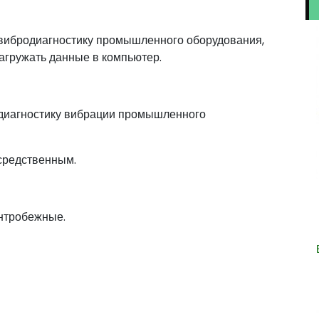
 вибродиагностику промышленного оборудования,
агружать данные в компьютер.
 диагностику вибрации промышленного
средственным.
нтробежные.