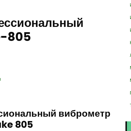
ессиональный
e-805
ы
сиональный виброметр
uke 805