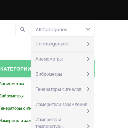
Search
All Categories
for:
Uncategorized
Анемометры
КАТЕГОРИИ ТОВАРОВ
Виброметры
Анемометры
Генераторы сигналов
Виброметры
Измерители заземления
Генераторы сигналов
Измерители
Измерители заземления
температуры