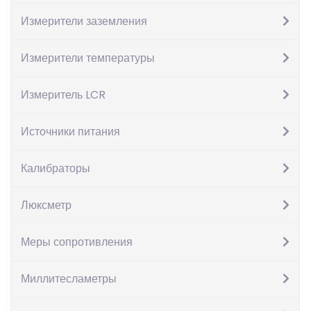
Измерители заземления
Измерители температуры
Измеритель LCR
Цифровой
Источники питания
калибратор петли
Калибраторы
тока Smart
Люксметр
Calibrator CV420
Меры сопротивления
5,393
грн.
Миллитесламетры
Количество